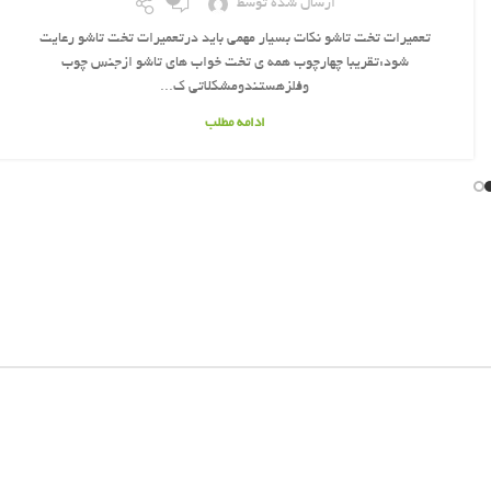
ارسال شده توسط
تعمیرات تخت تاشو نکات بسیار مهمی باید درتعمیرات تخت تاشو رعایت
شود:تقریبا چهارچوب همه ی تخت خواب های تاشو ازجنس چوب
وفلزهستندومشکلاتی ک...
ادامه مطلب