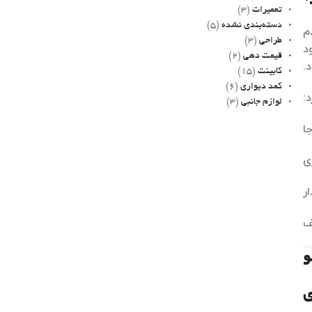
تعمیرات
(3)
دسته‌بندی نشده
(5)
م
طراحی
(3)
د
قیمت دهی
(2)
.
کابینت
(15)
کمد دیواری
(6)
:
لوازم جانبی
(3)
ا
ی
ر
ف
و