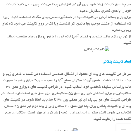
هر چه عمق کابینت زیاد شود وزن آن نیز افزایش پیدا می کند پس سعی کنید کابینت
خود را با عمق کمتری سفارش دهید.
برای باز و بسته کردن در کابینت خود از دستگیره مخفی بجای مگنت استفاده کنید. زیرا
که استفاده از مگنت موجب بجا ماندن اثر انگشت ویا لک بر روی کابینت می شود که نمای
زیبایی ندارد.
از نور پردازی غافل نشوید و فضای آشپزخانه خود را با نور پردازی های مناسب زیباتر
کنید.
ابعاد کابینت پلکانی
در طراحی کابینت های پله ای معمولا از اشکال هندسی استفاده می کنند تا ظاهری زیبا و
جذاب داشته باشند. ضمن آن که میتوان سطح آنها را هم به صورت براق و هم به صورت
مات براساس سلیقه شخصی خود انتخاب کنید. در طراحی کابینت های دیواری عمق 30
سانتیمتری و برای کمدهای دیواری عمق 55 سانتیمتری جزو عمق های استاندارد است. در
طراحی کابینت های هوایی پله ای نیز عمقی بین 30 تا 55 باید لحاظ شود. در کابینت های
پله ای یا کابینت پلکانی برای پله اول عمق 30 سانتی و برای پله دوم نیز عمق 45 سانتی
انتخاب می شود. البته میتوان این اعداد را کم و زیاد کرد اما بهتر است استاندارد های
گفته شده را رعایت کنید.