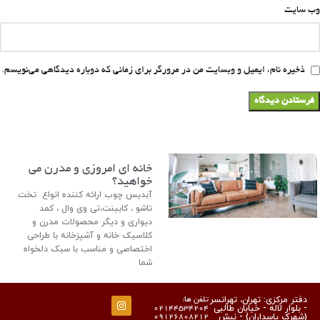
وب‌ سایت
ذخیره نام، ایمیل و وبسایت من در مرورگر برای زمانی که دوباره دیدگاهی می‌نویسم.
خانه ای امروزی و مدرن می
خواهید؟
آبدیس چوب ارائه کننده انواع تخت
تاشو ، کابینت،تی وی وال ، کمد
دیواری و دیگر محصولات مدرن و
کلاسیک خانه و آشپزخانه با طراحی
اختصاصی و مناسب با سبک دلخواه
شما
دفتر مرکزی: تهران، تهرانسر
تلفن ها:
- بلوار لاله - خیابان طالبی
02144534204
(شهرک پاسداران) - نبش
09126808212