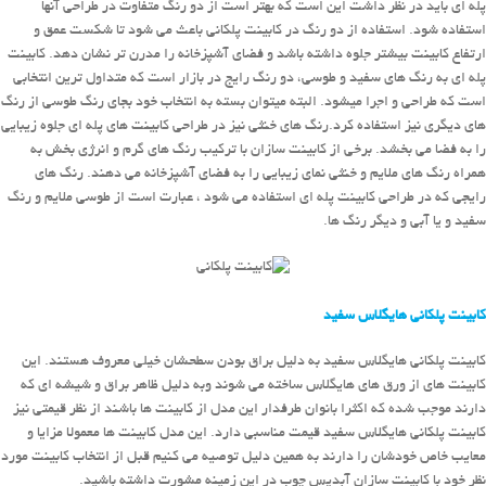
پله ای باید در نظر داشت این است که بهتر است از دو رنگ متفاوت در طراحی آنها
استفاده شود. استفاده از دو رنگ در کابینت پلکانی باعث می شود تا شکست عمق و
ارتفاع کابینت بیشتر جلوه داشته باشد و فضای آشپزخانه را مدرن تر نشان دهد. کابینت
پله ای به رنگ های سفید و طوسی، دو رنگ رایج در بازار است که متداول ترین انتخابی
است که طراحی و اجرا میشود. البته میتوان بسته به انتخاب خود بجای رنگ طوسی از رنگ
های دیگری نیز استفاده کرد.رنگ های خنثی نیز در طراحی کابینت های پله ای جلوه زیبایی
را به فضا می بخشد. برخی از کابینت سازان با ترکیب رنگ های گرم و انرژی بخش به
همراه رنگ های ملایم و خنثی نمای زیبایی را به فضای آشپزخانه می دهند. رنگ های
رایجی که در طراحی کابینت پله ای استفاده می شود ، عبارت است از طوسی ملایم و رنگ
سفید و یا آبی و دیگر رنگ ها.
کابینت پلکانی هایگلاس سفید
کابینت پلکانی هایگلاس سفید به دلیل براق بودن سطحشان خیلی معروف هستند. این
کابینت های از ورق های هایگلاس ساخته می شوند وبه دلیل ظاهر براق و شیشه ای که
دارند موجب شده که اکثرا بانوان طرفدار این مدل از کابینت ها باشند از نظر قیمتی نیز
کابینت پلکانی هایگلاس سفید قیمت مناسبی دارد. این مدل کابینت ها معمولا مزایا و
معایب خاص خودشان را دارند به همین دلیل توصیه می کنیم قبل از انتخاب کابینت مورد
نظر خود با کابینت سازان آبدیس چوب در این زمینه مشورت داشته باشید.