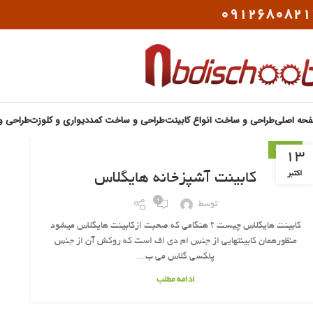
0912680821
حه اصلی
طراحی و ساخت انواع کابینت
طراحی و ساخت کمددیواری و کلوزت
طراحی و
کابینت
13
اکتبر
کابینت آشپزخانه هایگلاس
0
توسط
کابینت هایگلاس چیست ؟ هنگامی که صحبت ازکابینت هایگلاس میشود
منظورهمان کابینتهایی از جنس ام دی اف است که روکش آن از جنس
پلکسی گلاس می ب...
ادامه مطلب