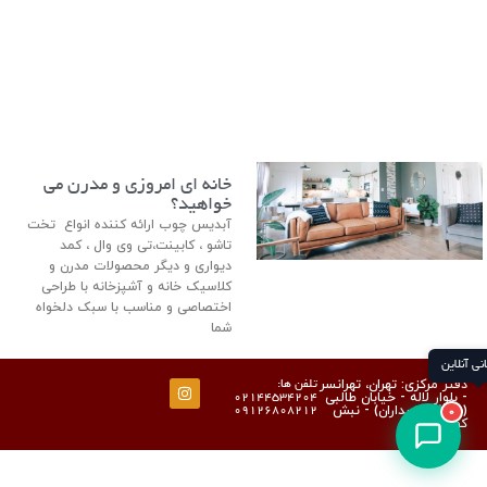
خانه ای امروزی و مدرن می
خواهید؟
آبدیس چوب ارائه کننده انواع تخت
تاشو ، کابینت،تی وی وال ، کمد
دیواری و دیگر محصولات مدرن و
کلاسیک خانه و آشپزخانه با طراحی
اختصاصی و مناسب با سبک دلخواه
شما
پشتیبانی آنلاین
دفتر مرکزی: تهران، تهرانسر
تلفن ها:
- بلوار لاله - خیابان طالبی
02144534204
(شهرک پاسداران) - نبش
09126808212
0
کوچه نسترن