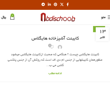
0
منو
﷼
0
کابینت
13
اکتبر
کابینت آشپزخانه هایگلاس
0
کابینت هایگلاس چیست ؟ هنگامی که صحبت ازکابینت هایگلاس میشود
منظورهمان کابینتهایی از جنس ام دی اف است که روکش آن از جنس پلکسی
گلاس می ب...
ادامه مطلب