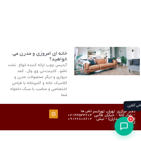
خانه ای امروزی و مدرن می
خواهید؟
آبدیس چوب ارائه کننده انواع تخت
تاشو ، کابینت،تی وی وال ، کمد
دیواری و دیگر محصولات مدرن و
کلاسیک خانه و آشپزخانه با طراحی
اختصاصی و مناسب با سبک دلخواه
شما
پشتیبانی آنلاین
دفتر مرکزی: تهران، تهرانسر
تلفن ها:
- بلوار لاله - خیابان طالبی
02144534204
0
(شهرک پاسداران) - نبش
09126808212
کوچه نسترن