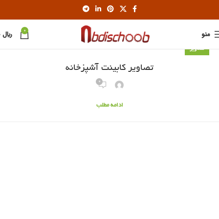
0
منو
﷼
0
تصاویر
تصاویر کابینت آشپزخانه
0
ادامه مطلب