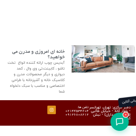
خانه ای امروزی و مدرن می
خواهید؟
آبدیس چوب ارائه کننده انواع تخت
تاشو ، کابینت،تی وی وال ، کمد
دیواری و دیگر محصولات مدرن و
کلاسیک خانه و آشپزخانه با طراحی
اختصاصی و مناسب با سبک دلخواه
شما
پشتیبانی آنلاین
دفتر مرکزی: تهران، تهرانسر
تلفن ها:
- بلوار لاله - خیابان طالبی
02144534204
(شهرک پاسداران) - نبش
09126808212
0
کوچه نسترن